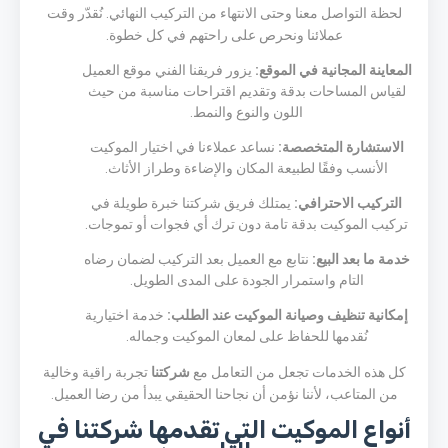
لحظة التواصل معنا وحتى الانتهاء من التركيب النهائي. نُقدّر وقت
عملائنا ونحرص على راحتهم في كل خطوة.
المعاينة المجانية في الموقع:
يزور فريقنا الفني موقع العميل
لقياس المساحات بدقة وتقديم اقتراحات مناسبة من حيث
اللون والنوع والنمط.
الاستشارة المتخصصة:
نساعد عملاءنا في اختيار الموكيت
الأنسب وفقًا لطبيعة المكان والإضاءة وطراز الأثاث.
التركيب الاحترافي:
يمتلك فريق شركتنا خبرة طويلة في
تركيب الموكيت بدقة تامة دون ترك أي فجوات أو تموجات.
خدمة ما بعد البيع:
نتابع مع العميل بعد التركيب لضمان رضاه
التام واستمرار الجودة على المدى الطويل.
إمكانية تنظيف وصيانة الموكيت عند الطلب:
خدمة اختيارية
نُقدمها للحفاظ على لمعان الموكيت وجماله.
كل هذه الخدمات تجعل من التعامل مع
شركتنا
تجربة راقية وخالية
من المتاعب، لأننا نؤمن أن نجاحنا الحقيقي يبدأ من رضا العميل.
أنواع الموكيت التي تقدمها شركتنا في