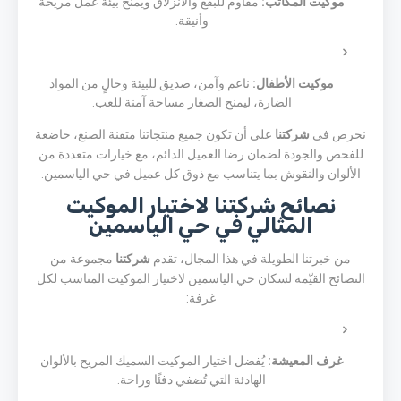
موكيت المكاتب:
مقاوم للبقع والانزلاق ويمنح بيئة عمل مريحة
وأنيقة.
موكيت الأطفال:
ناعم وآمن، صديق للبيئة وخالٍ من المواد
الضارة، ليمنح الصغار مساحة آمنة للعب.
نحرص في
شركتنا
على أن تكون جميع منتجاتنا متقنة الصنع، خاضعة
للفحص والجودة لضمان رضا العميل الدائم، مع خيارات متعددة من
الألوان والنقوش بما يتناسب مع ذوق كل عميل في حي الياسمين.
نصائح شركتنا لاختيار الموكيت
المثالي في حي الياسمين
من خبرتنا الطويلة في هذا المجال، تقدم
شركتنا
مجموعة من
النصائح القيّمة لسكان حي الياسمين لاختيار الموكيت المناسب لكل
غرفة:
غرف المعيشة:
يُفضل اختيار الموكيت السميك المريح بالألوان
الهادئة التي تُضفي دفئًا وراحة.