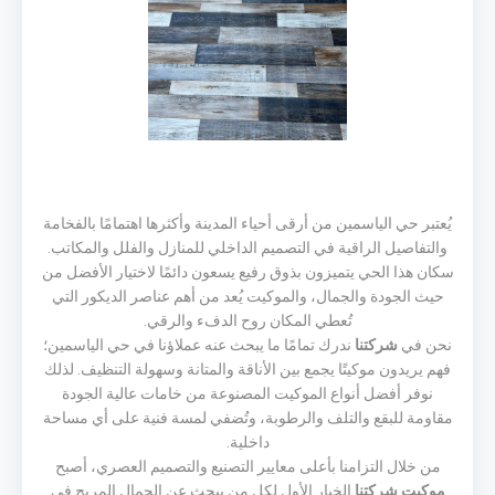
يُعتبر حي الياسمين من أرقى أحياء المدينة وأكثرها اهتمامًا بالفخامة
والتفاصيل الراقية في التصميم الداخلي للمنازل والفلل والمكاتب.
سكان هذا الحي يتميزون بذوق رفيع يسعون دائمًا لاختيار الأفضل من
حيث الجودة والجمال، والموكيت يُعد من أهم عناصر الديكور التي
تُعطي المكان روح الدفء والرقي.
نحن في
شركتنا
ندرك تمامًا ما يبحث عنه عملاؤنا في حي الياسمين؛
فهم يريدون موكيتًا يجمع بين الأناقة والمتانة وسهولة التنظيف. لذلك
نوفر أفضل أنواع الموكيت المصنوعة من خامات عالية الجودة
مقاومة للبقع والتلف والرطوبة، وتُضفي لمسة فنية على أي مساحة
داخلية.
من خلال التزامنا بأعلى معايير التصنيع والتصميم العصري، أصبح
موكيت شركتنا
الخيار الأول لكل من يبحث عن الجمال المريح في