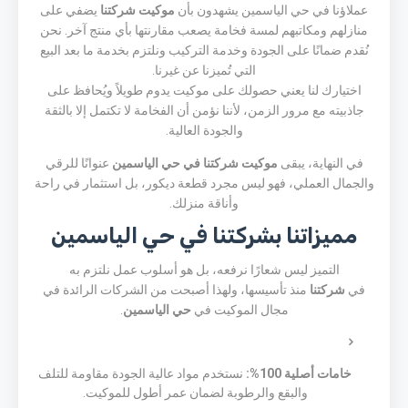
عملاؤنا في حي الياسمين يشهدون بأن
موكيت شركتنا
يضفي على
منازلهم ومكاتبهم لمسة فخامة يصعب مقارنتها بأي منتج آخر. نحن
نُقدم ضمانًا على الجودة وخدمة التركيب ونلتزم بخدمة ما بعد البيع
التي تُميزنا عن غيرنا.
اختيارك لنا يعني حصولك على موكيت يدوم طويلاً ويُحافظ على
جاذبيته مع مرور الزمن، لأننا نؤمن أن الفخامة لا تكتمل إلا بالثقة
والجودة العالية.
في النهاية، يبقى
موكيت شركتنا في حي الياسمين
عنوانًا للرقي
والجمال العملي، فهو ليس مجرد قطعة ديكور، بل استثمار في راحة
وأناقة منزلك.
مميزاتنا بشركتنا في حي الياسمين
التميز ليس شعارًا نرفعه، بل هو أسلوب عمل نلتزم به
في
شركتنا
منذ تأسيسها، ولهذا أصبحت من الشركات الرائدة في
مجال الموكيت في
حي الياسمين
.
خامات أصلية 100%:
نستخدم مواد عالية الجودة مقاومة للتلف
والبقع والرطوبة لضمان عمر أطول للموكيت.