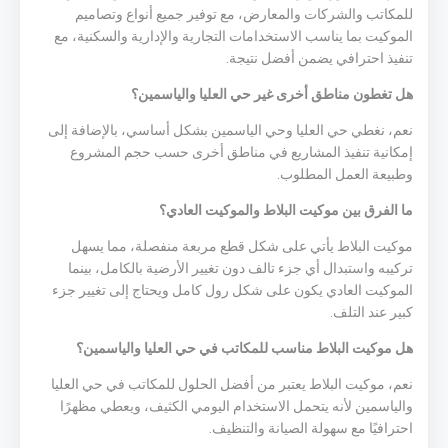
للمكاتب والشركات والمعارض، مع توفير جميع أنواع وتصاميم
الموكيت بما يناسب الاستخدامات التجارية والإدارية والسكنية، مع
تنفيذ احترافي يضمن أفضل نتيجة.
هل تغطون مناطق أخرى غير حي العليا والياسمين؟
نعم، نغطي حي العليا وحي الياسمين بشكل أساسي، بالإضافة إلى
إمكانية تنفيذ المشاريع في مناطق أخرى حسب حجم المشروع
وطبيعة العمل المطلوب.
ما الفرق بين موكيت البلاط والموكيت العادي؟
موكيت البلاط يأتي على شكل قطع مربعة منفصلة، مما يسهل
تركيبه واستبدال أي جزء تالف دون تغيير الأرضية بالكامل، بينما
الموكيت العادي يكون على شكل رول كامل ويحتاج إلى تغيير جزء
كبير عند التلف.
هل موكيت البلاط مناسب للمكاتب في حي العليا والياسمين؟
نعم، موكيت البلاط يعتبر من أفضل الحلول للمكاتب في حي العليا
والياسمين لأنه يتحمل الاستخدام اليومي الكثيف، ويعطي مظهرًا
احترافيًا مع سهولة الصيانة والتنظيف.