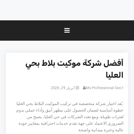
أفضل شركة موكيت بلاط بحي
العليا
Ms Professional Seo1
أبريل 29, 2026
يُعد اختيار شركة متخصصة في تركيب الموكيت البلاط بحي العليا
خطوة أساسية لضمان الحصول على مظهر أنيق وأداء عملي يدوم
لفترات طويلة. ومع تعدد الشركات في
حي العليا
، يصبح من
الضروري الاعتماد على جهة تقدم خدمات احترافية بمعايير جودة
عالية وخبرة ميدانية واضحة.